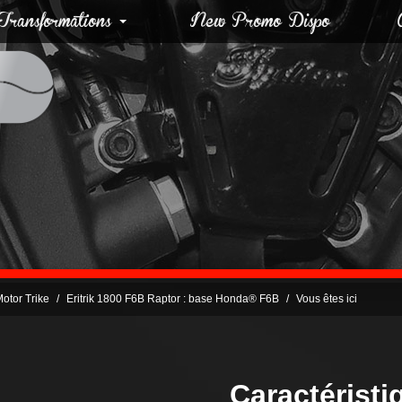
ransformations
New Promo Dispo
Motor Trike
Eritrik 1800 F6B Raptor : base Honda® F6B
Vous êtes ici
Caractérist