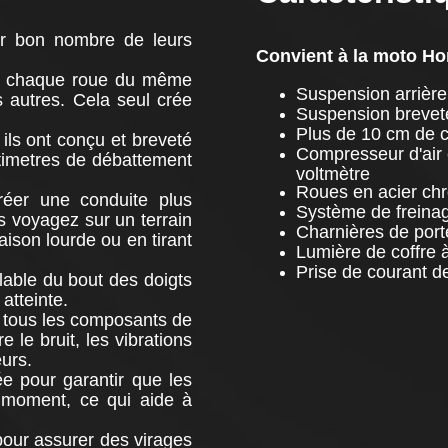
sur bon nombre de leurs
Convient à la moto H
 à chaque roue du même
Suspension arrièr
autres. Cela seul crée
Suspension breveté
Plus de 10 cm de 
 ils ont conçu et breveté
Compresseur d'air
timetres de débattement
voltmètre
Roues en acier ch
réer une conduite plus
Système de freinag
s voyagez sur un terrain
Charnières de port
ison lourde ou en tirant
Lumière de coffre à 
Prise de courant de
able du bout des doigts
 atteinte.
r tous les composants de
e le bruit, les vibrations
eurs.
ée pour garantir que les
 moment, ce qui aide à
e pour assurer des virages