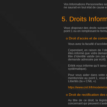
Vos Informations Personnelles son
ne saurait en tout état de cause 
5. Droits Infor
Vous disposez des droits suivan
point 1 ou en remplissant le formu
o Droit d’accès et de com
Vous avez la faculté d’accéde
Cependant, en raison de l’obl
êtes informé que votre demand
titre d’identité valide (en c
demande adressée par écrit).
Eritrik vous informe qu’il ser
systématique).
Pour vous aider dans votre d
mentionnée au point 1, vous t
Libertés (la « CNIL »).
https://www.cnil.fr/fr/modele/c
o Droit de rectification de
Au titre de ce droit, la légi
concernant qui peuvent s’avér