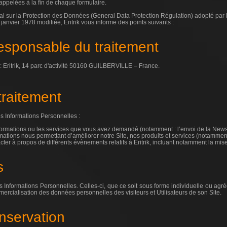
rappelées à la fin de chaque formulaire.
ur la Protection des Données (General Data Protection Régulation) adopté par le
 janvier 1978 modifiée, Eritrik vous informe des points suivants :
responsable du traitement
: Eritrik, 14 parc d'activité 50160 GUILBERVILLE – France.
 traitement
vos Informations Personnelles :
informations ou les services que vous avez demandé (notamment : l’envoi de la Newsle
ormations nous permettant d’améliorer notre Site, nos produits et services (notamment
cter à propos de différents évènements relatifs à Eritrik, incluant notamment la mise
s
vos Informations Personnelles. Celles-ci, que ce soit sous forme individuelle ou agr
mercialisation des données personnelles des visiteurs et Utilisateurs de son Site.
nservation