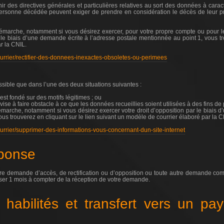
r des directives générales et particulières relatives au sort des données à cara
 personne décédée peuvent exiger de prendre en considération le décès de leur p
émarche, notamment si vous désirez exercer, pour votre propre compte ou pour 
ar le biais d’une demande écrite à l’adresse postale mentionnée au point 1, vous tr
r la CNIL.
courrier/rectifier-des-donnees-inexactes-obsoletes-ou-perimees
ossible que dans l’une des deux situations suivantes :
est fondé sur des motifs légitimes ; ou
 vise à faire obstacle à ce que les données recueillies soient utilisées à des fins d
marche, notamment si vous désirez exercer votre droit d’opposition par le biais 
ous trouverez en cliquant sur le lien suivant un modèle de courrier élaboré par la C
courrier/supprimer-des-informations-vous-concernant-dun-site-internet
éponse
tre demande d’accès, de rectification ou d’opposition ou toute autre demande co
ser 1 mois à compter de la réception de votre demande.
s habilités et transfert vers un pay