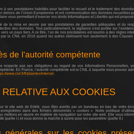
ours à ses prestataires habilités pour faciliter le recueil et le traitement des d
 en dehors de l’Union Européenne et ont communication des données recueillies par
laire vous permettant d’exercer vos droits Informatiques et Libertés qui est proposé e
uré de la mise en œuvre par ses prestataires de garanties adéquates et du resp
otection des données. Tout particulièrement, la vigilance s’est portée sur l’existe
ers un pays tiers. A ce titre, l’un de nos prestataires est soumis à des règles int
s par la CNIL en 2016 quand les autres obéissent non seulement à des Clauses
ès de l’autorité compétente
 ne respecte pas ses obligations au regard de vos Informations Personnelles, 
mpétente. En France, l’autorité compétente est la CNIL à laquelle vous pouvez ad
tps://www.cnil.fr/fr/plaintes/internet
.
UE RELATIVE AUX COOKIES
r le site web de Eritrik, vous êtes avertis par un bandeau en bas de votre écra
e enregistrées dans des fichiers dénommés « cookies ». Notre politique d’util
us mettons en œuvre en matière de navigation sur notre site web. Elle vous info
ité (partie I.) et vous donne la marche à suivre pour les paramétrer (partie II.)
s générales sur les cookies prése