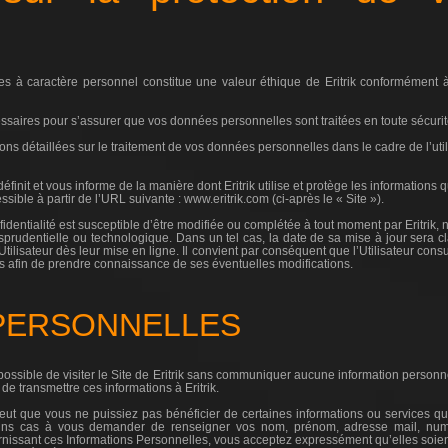
es à caractère personnel constitue une valeur éthique de Eritrik conformément 
essaires pour s’assurer que vos données personnelles sont traitées en toute sécurit
ns détaillées sur le traitement de vos données personnelles dans le cadre de l’utilis
définit et vous informe de la manière dont Eritrik utilise et protège les information
ssible à partir de l’URL suivante : www.eritrik.com (ci-après le « Site »).
nfidentialité est susceptible d’être modifiée ou complétée à tout moment par Eritri
risprudentielle ou technologique. Dans un tel cas, la date de sa mise à jour sera c
Utilisateur dès leur mise en ligne. Il convient par conséquent que l’Utilisateur cons
kies afin de prendre connaissance de ses éventuelles modifications.
 PERSONNELLES
possible de visiter le Site de Eritrik sans communiquer aucune information person
e transmettre ces informations à Eritrik.
eut que vous ne puissiez pas bénéficier de certaines informations ou services qu
ains cas à vous demander de renseigner vos nom, prénom, adresse mail, numér
rnissant ces Informations Personnelles, vous acceptez expressément qu’elles soient t