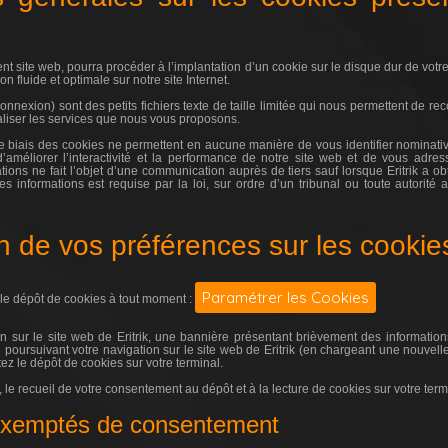
sent site web, pourra procéder à l’implantation d’un cookie sur le disque dur de votre 
n fluide et optimale sur notre site Internet.
nexion) sont des petits fichiers texte de taille limitée qui nous permettent de reco
aliser les services que nous vous proposons.
 le biais des cookies ne permettent en aucune manière de vous identifier nominativ
’améliorer l’interactivité et la performance de notre site web et de vous adr
ations ne fait l’objet d’une communication auprès de tiers sauf lorsque Eritrik a 
s informations est requise par la loi, sur ordre d’un tribunal ou toute autorité a
n de vos préférences sur les cookie
Paramétrer les Cookies
le dépôt de cookies à tout moment :
 sur le site web de Eritrik, une bannière présentant brièvement des information
 poursuivant votre navigation sur le site web de Eritrik (en chargeant une nouvel
ez le dépôt de cookies sur votre terminal.
le recueil de votre consentement au dépôt et à la lecture de cookies sur votre termi
 exemptés de consentement