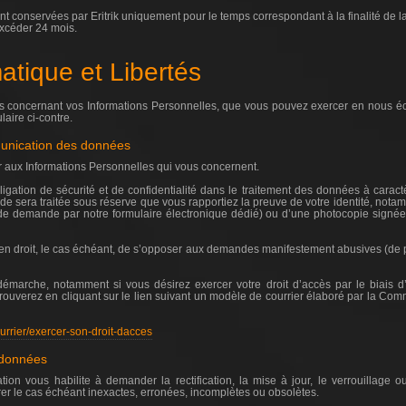
t conservées par Eritrik uniquement pour le temps correspondant à la finalité de la
excéder 24 mois.
matique et Libertés
ts concernant vos Informations Personnelles, que vous pouvez exercer en nous éc
laire ci-contre.
munication des données
r aux Informations Personnelles qui vous concernent.
igation de sécurité et de confidentialité dans le traitement des données à caract
e sera traitée sous réserve que vous rapportiez la preuve de votre identité, nota
as de demande par notre formulaire électronique dédié) ou d’une photocopie signée d
a en droit, le cas échéant, de s’opposer aux demandes manifestement abusives (de pa
émarche, notamment si vous désirez exercer votre droit d’accès par le biais d
rouverez en cliquant sur le lien suivant un modèle de courrier élaboré par la Com
ourrier/exercer-son-droit-dacces
s données
slation vous habilite à demander la rectification, la mise à jour, le verrouillag
er le cas échéant inexactes, erronées, incomplètes ou obsolètes.