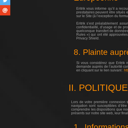
Eritrik vous informe qu’il a rec
prestataires peuvent être situés
sur le Site (à l’exception du formu
Eritrik s’est préalablement ass
confidentialité, d’usage et de pr
quelconque transfert de données v
Rules ») qui ont été approuvée
Privacy Shield.
8. Plainte aupr
Si vous considérez que Eritrik
demande auprès de l’autorité co
en cliquant sur le lien suivant :
ht
II. POLITIQ
Lors de votre première connexion su
navigation sont susceptibles d’êtr
comprendre les dispositions que no
présents sur notre site web, leur final
1. Information