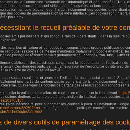
ions de la Commission Nationale de l’Informatique et des Libertés (CNIL), cer
nt dans la mesure où ils sont strictement nécessaires au fonctionnement du site i
munication par voie électronique. Il s’agit notamment des cookies d’identifiant d
 que des cookies de personnalisation de votre interface. Ces cookies sont intégra
érés par Eritrik.
écessitant le recueil préalable de votre c
okies émis par des tiers et qui sont qualifiés de « persistants » dans la mesure où
’expiration.
des tiers, leur utilisation et leur dépôt sont soumis à leurs propres politiques de con
kie regroupe les cookies de mesure d’audience (notamment Google Analytics), les c
okies de partage de réseaux sociaux (notamment de Facebook, YouTube, Twitter et 
ence établissent des statistiques concernant la fréquentation et l’utilisation d
visité). Ces données participent à l’amélioration de l’ergonomie du site web de E
net, la collecte de votre IP est désactivé.
seaux sociaux sont émis et gérés par l’éditeur du réseau social concerné. Sous r
acilement une partie du contenu publié sur le site de Eritrik, notamment par l’in
 concerné. Quatre types de cookies de partage des réseaux sociaux sont présents sur
onsulter la politique en matière de cookies en cliquant sur le lien suivant :
https:/
les options dédiées au contrôle ou à la restriction de l’utilisation des cookies ainsi 
ticles/20170518#
ez l’aide nécessaire pour supprimer les cookies à partir du navigateur Google 
outube/answer/32050?hl=fr
mais également la politique complète en matière d
olicies/technologies/cookies/
z de divers outils de paramétrage des cook