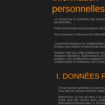
personnelles
Le respect de la protection des donné
personnelles.
Eritrik prend toutes les précautions néc
Vous trouverez ci-dessous des informatio
La présente politique de confidentialité 
lorsque vous utilisez le présent site acce
Veuillez noter que cette politique de co
évolution législative, règlementaire, ju
politique. Ces modifications engagent l’
confidentialité et d’utilisation des coo
I. DONNÉES
D’une manière générale, il vous est 
vous êtes en aucune manière obligé d
Néanmoins, en cas de refus, il se p
Eritrik peut être amené dans cert
Informations Personnelles »). En fou