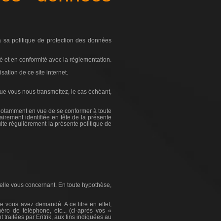
à sa politique de protection des données
é et en conformité avec la règlementation.
ation de ce site internet.
s que vous nous transmettez, le cas échéant,
k, notamment en vue de se conformer à toute
lairement identifiée en tête de la présente
ulte régulièrement la présente politique de
nelle vous concernant. En toute hypothèse,
e vous avez demandé. A ce titre en effet,
o de téléphone, etc... (ci-après vos «
raitées par Eritrik, aux fins indiquées au