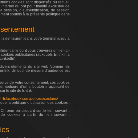
tains cookies sont dispensés du recueil
nternet ou ont pour finalité exclusive de
e session, d’authentification, de session
lement soumis à la présente politique dans
onsentement
 ils demeurent dans votre terminal jusqu’à
fidentialité dont vous trouverez un lien ci-
ookies publicitaires (auxquels Eritrik n’a
LinkedIn).
e divers éléments du site web (comme les
ritrik. Un outil de mesure d’audience est
éserve de votre consentement, ces cookies
termédiaire d’un « bouton » applicatif de
 le site de Eritrik :
/fr-fr.facebook.com/policies/cookies/
que la politique d’utilisation des cookies :
Chrome en cliquant sur le lien suivant :
e cookies à partir du lien suivant :
ies