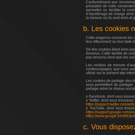
Conformément aux recommandat
préalable de votre consenteme
permettre ou faciliter la com
d’équilibrage de charge ainsi
la mesure où ils sont émis et g
b. Les cookies n
Cette exigence concerne les co
leur effacement ou leur date d
De tels cookies étant émis par 
dessous. Cette famille de coo
pas recours) ainsi que les co
Les cookies de mesure d’audi
contenus/pages que vous avez 
utilisé sur le présent site inter
Les cookies de partage des ré
vous permettent de partager f
partage selon le réseau social
o Facebook, dont vous pouvez c
o Twitter, dont vous trouverez 
https://support.twitter.com/ar
o YouTube, dont vous trouver
https://support.google.com/y
https://www.google.fr/intl/fr/p
c. Vous dispose